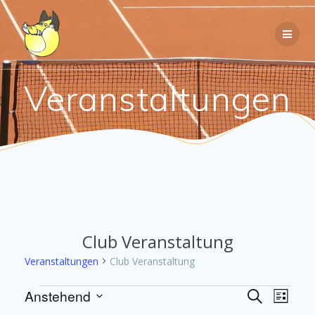
Zum
Inhalt
springen
Veranstaltungen
Club Veranstaltung
Veranstaltungen
Club Veranstaltung
Veranstaltungen
V
Anstehend
V
Suche
Liste
Datum