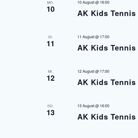
s
10 August @ 16:00
MO.
10
AK Kids Tenni
t
a
11 August @ 17:00
DI.
11
AK Kids Tenni
l
t
12 August @ 17:00
MI.
12
u
AK Kids Tenni
n
g
13 August @ 16:00
DO.
13
AK Kids Tenni
e