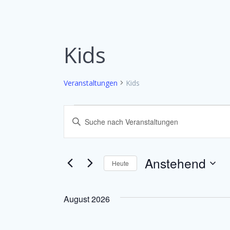
Kids
Veranstaltungen
Kids
Veranstaltungen
V
Bitte
Schlüsselwort
e
eingeben.
Suche
r
Anstehend
Heute
nach
Datum
Veranstaltungen
a
wählen.
Schlüsselwort.
August 2026
n