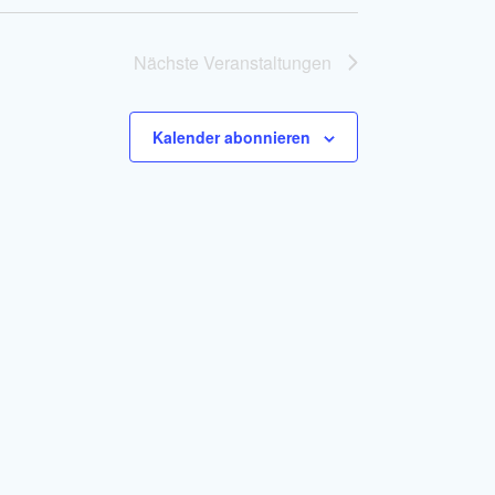
t
e
Nächste
Veranstaltungen
n
-
Kalender abonnieren
N
a
v
i
g
a
t
i
o