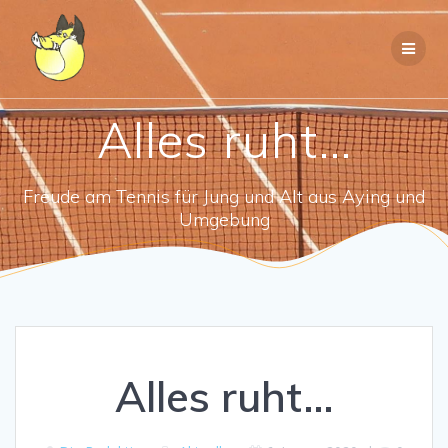
Zum
Inhalt
springen
Alles ruht…
Freude am Tennis für Jung und Alt aus Aying und
Umgebung
Alles ruht…