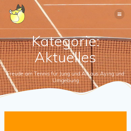
Zum
Inhalt
springen
Kategorie:
Aktuelles
Freude am Tennis für Jung und Alt aus Aying und
Umgebung