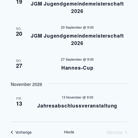
19
JGM Jugendgemeindemeisterschaft
a
n
2026
s
n
t
20 September @ 9:00
SO.
s
20
a
JGM Jugendgemeindemeisterschaft
2026
l
t
t
a
27 September @ 9:00
SO.
u
27
Hannes-Cup
l
n
g
t
November 2026
A
u
13 November @ 9:00
FR.
n
13
Jahresabschlussveranstaltung
n
s
i
g
c
Heute
Nächste
Veranstaltungen
Vorherige
e
Veranstaltu