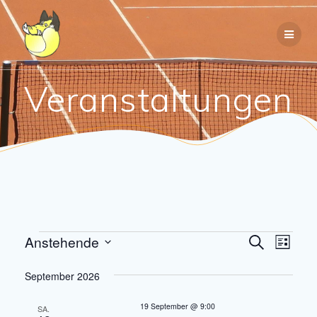
Zum
Inhalt
springen
Veranstaltungen
V
Veranstaltungen
Anstehende
V
Suche
Liste
Datum
e
e
wählen.
September 2026
r
r
a
19 September @ 9:00
SA.